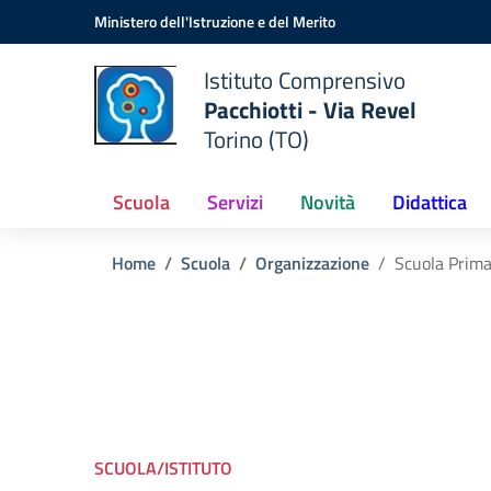
Vai ai contenuti
Vai al menu di navigazione
Vai al footer
Ministero dell'Istruzione e del Merito
Istituto Comprensivo
Pacchiotti - Via Revel
Torino (TO)
Scuola
Servizi
Novità
Didattica
Home
Scuola
Organizzazione
Scuola Prima
SCUOLA/ISTITUTO