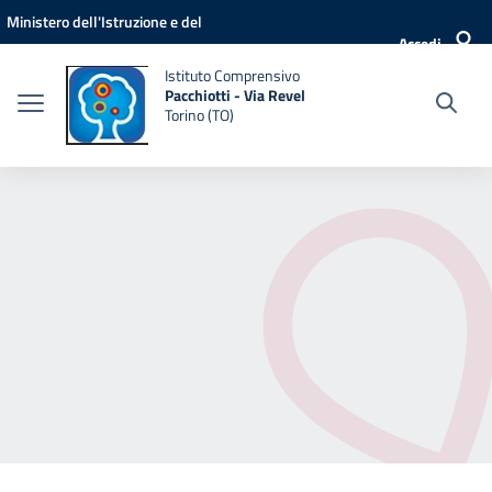
Vai ai contenuti
Vai al menu di navigazione
Vai al footer
Ministero dell'Istruzione e del
Accedi
Merito
Istituto Comprensivo
Pacchiotti - Via Revel
Torino (TO)