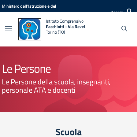
Vai ai contenuti
Vai al menu di navigazione
Vai al footer
Ministero dell'Istruzione e del
Accedi
Merito
Istituto Comprensivo
Pacchiotti - Via Revel
Torino (TO)
Le Persone
Le Persone della scuola, insegnanti,
personale ATA e docenti
Scuola