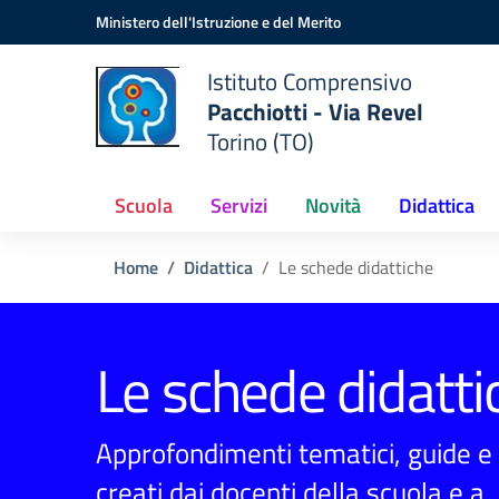
Vai ai contenuti
Vai al menu di navigazione
Vai al footer
Ministero dell'Istruzione e del Merito
Istituto Comprensivo
Pacchiotti - Via Revel
Torino (TO)
Scuola
Servizi
Novità
Didattica
Home
Didattica
Le schede didattiche
Le schede didatti
Approfondimenti tematici, guide e 
creati dai docenti della scuola e a