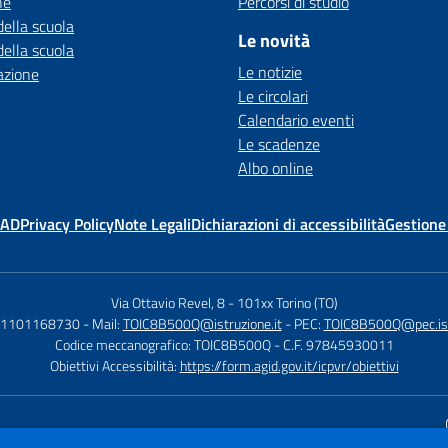
ne
Percorsi di studio
della scuola
Le novità
della scuola
Le notizie
azione
Le circolari
Calendario eventi
Le scadenze
Albo online
MAD
Privacy Policy
Note Legali
Dichiarazioni di accessibilità
Gestione
Via Ottavio Revel, 8
-
101xx Torino (TO)
 01101168730
- Mail:
TOIC8B500Q@istruzione.it
- PEC:
TOIC8B500Q@pec.istr
Codice meccanografico: TOIC8B500Q
- C.F. 97845930011
Obiettivi Accessibilità:
https://form.agid.gov.it/icpvr/obiettivi