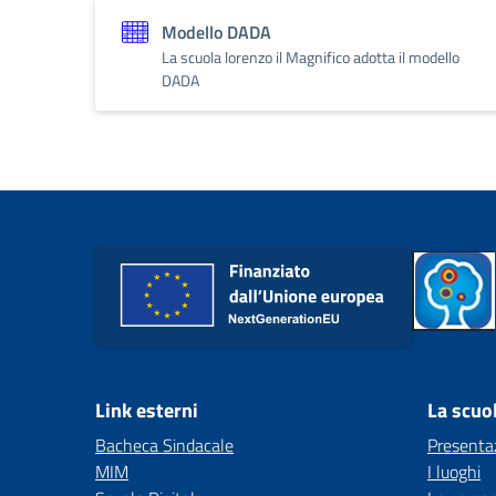
Modello DADA
La scuola lorenzo il Magnifico adotta il modello
DADA
Link esterni
La scuo
Bacheca Sindacale
Presenta
MIM
I luoghi