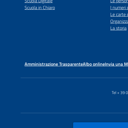
Scuola Digitale
Le perso
Scuola in Chiaro
I numeri 
Le carte 
Organizz
La storia
Amministrazione Trasparente
Albo online
Invia una 
Tel + 39