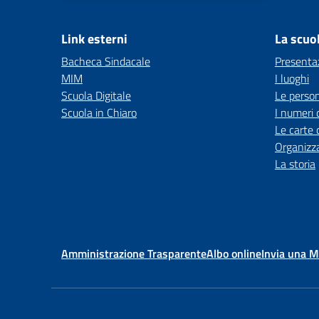
Link esterni
La scuo
Bacheca Sindacale
Presenta
MIM
I luoghi
Scuola Digitale
Le perso
Scuola in Chiaro
I numeri 
Le carte 
Organizz
La storia
Amministrazione Trasparente
Albo online
Invia una 