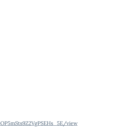
e
g5SOP5mSts9Z2VgPSEHs_5E/view