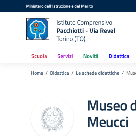
Vai ai contenuti
Vai al menu di navigazione
Vai al footer
Ministero dell'Istruzione e del Merito
Istituto Comprensivo
Pacchiotti - Via Revel
Torino (TO)
Scuola
Servizi
Novità
Didattica
Home
Didattica
Le schede didattiche
Muse
Museo d
Meucci