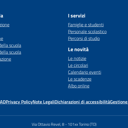
la
I servizi
zione
Famiglie e studenti
Personale scolastico
ne
Percorsi di studio
della scuola
Le novità
della scuola
Le notizie
azione
Le circolari
Calendario eventi
Le scadenze
Albo online
MAD
Privacy Policy
Note Legali
Dichiarazioni di accessibilità
Gestione
Via Ottavio Revel, 8
-
101xx Torino (TO)