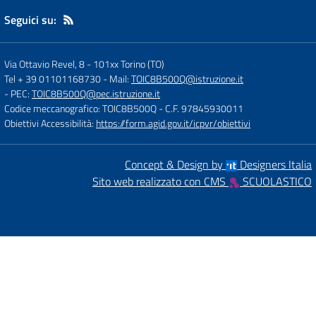
Seguici su:
Via Ottavio Revel, 8
-
101xx Torino (TO)
Tel + 39 01101168730
- Mail:
TOIC8B500Q@istruzione.it
- PEC:
TOIC8B500Q@pec.istruzione.it
Codice meccanografico: TOIC8B500Q
- C.F. 97845930011
Obiettivi Accessibilità:
https://form.agid.gov.it/icpvr/obiettivi
Concept & Design by
Designers Italia
Sito web realizzato con CMS
SCUOLASTICO