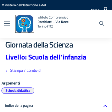
Vai ai contenuti
Vai al menu di navigazione
Vai al footer
Ministero dell'Istruzione e del
Accedi
Merito
Istituto Comprensivo
Pacchiotti - Via Revel
Torino (TO)
Giornata della Scienza
Livello: Scuola dell'infanzia
Stampa / Condividi
Argomenti
Scheda didattica
Indice della pagina