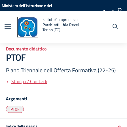
Vai ai contenuti
Vai al menu di navigazione
Vai al footer
Ministero dell'Istruzione e del
Accedi
Merito
Istituto Comprensivo
Pacchiotti - Via Revel
Torino (TO)
Documento didattico
PTOF
Piano Triennale dell'Offerta Formativa (22-25)
Stampa / Condividi
Argomenti
PTOF
Indice della pagina