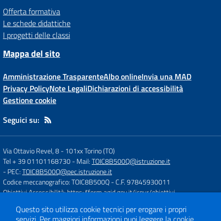
Offerta formativa
Le schede didattiche
I progetti delle classi
Mappa del sito
Amministrazione Trasparente
Albo online
Invia una MAD
Privacy Policy
Note Legali
Dichiarazioni di accessibilità
Gestione cookie
Seguici su:
Via Ottavio Revel, 8
-
101xx Torino (TO)
Tel + 39 01101168730
- Mail:
TOIC8B500Q@istruzione.it
- PEC:
TOIC8B500Q@pec.istruzione.it
Codice meccanografico: TOIC8B500Q
- C.F. 97845930011
Obiettivi Accessibilità:
https://form.agid.gov.it/icpvr/obiettivi
Questo sito utilizza cookie tecnici per erogare i propri
servizi.
Per maggiori informazioni puoi leggere la
cookie