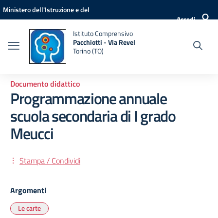
Vai ai contenuti
Vai al menu di navigazione
Vai al footer
Ministero dell'Istruzione e del
Accedi
Merito
Istituto Comprensivo
Pacchiotti - Via Revel
Torino (TO)
Documento didattico
Programmazione annuale
scuola secondaria di I grado
Meucci
Stampa / Condividi
Argomenti
Le carte