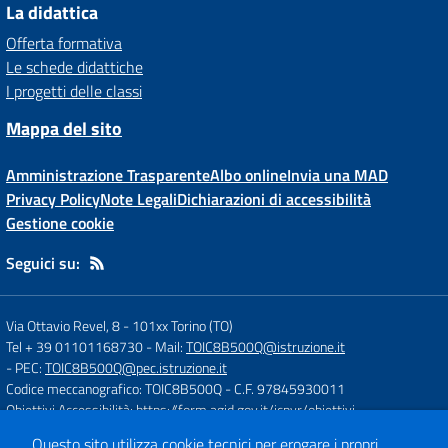
La didattica
Offerta formativa
Le schede didattiche
I progetti delle classi
Mappa del sito
Amministrazione Trasparente
Albo online
Invia una MAD
Privacy Policy
Note Legali
Dichiarazioni di accessibilità
Gestione cookie
Seguici su:
Via Ottavio Revel, 8
-
101xx Torino (TO)
Tel + 39 01101168730
- Mail:
TOIC8B500Q@istruzione.it
- PEC:
TOIC8B500Q@pec.istruzione.it
Codice meccanografico: TOIC8B500Q
- C.F. 97845930011
Obiettivi Accessibilità:
https://form.agid.gov.it/icpvr/obiettivi
Questo sito utilizza cookie tecnici per erogare i propri