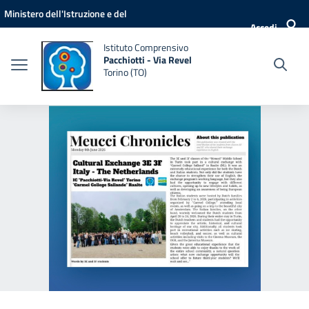
Vai ai contenuti
Vai al menu di navigazione
Vai al footer
Ministero dell'Istruzione e del
Accedi
Merito
Istituto Comprensivo
Pacchiotti - Via Revel
Torino (TO)