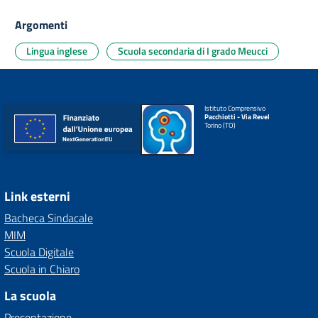
Argomenti
Lingua inglese
Scuola secondaria di I grado Meucci
Istituto Comprensivo
Pacchiotti - Via Revel
Torino (TO)
Link esterni
Bacheca Sindacale
MIM
Scuola Digitale
Scuola in Chiaro
La scuola
Presentazione