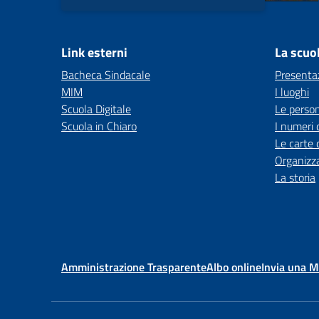
Link esterni
La scuo
Bacheca Sindacale
Presenta
MIM
I luoghi
Scuola Digitale
Le perso
Scuola in Chiaro
I numeri 
Le carte 
Organizz
La storia
Amministrazione Trasparente
Albo online
Invia una 