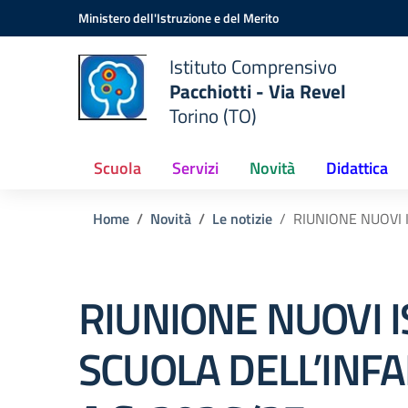
Vai ai contenuti
Vai al menu di navigazione
Vai al footer
Ministero dell'Istruzione e del Merito
Istituto Comprensivo
Pacchiotti - Via Revel
Torino (TO)
Scuola
Servizi
Novità
Didattica
Home
Novità
Le notizie
RIUNIONE NUOVI I
RIUNIONE NUOVI I
SCUOLA DELL’INFA