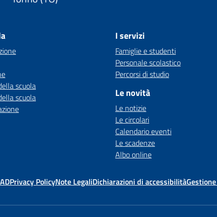
la
I servizi
zione
Famiglie e studenti
Personale scolastico
ne
Percorsi di studio
della scuola
Le novità
della scuola
Le notizie
azione
Le circolari
Calendario eventi
Le scadenze
Albo online
MAD
Privacy Policy
Note Legali
Dichiarazioni di accessibilità
Gestione