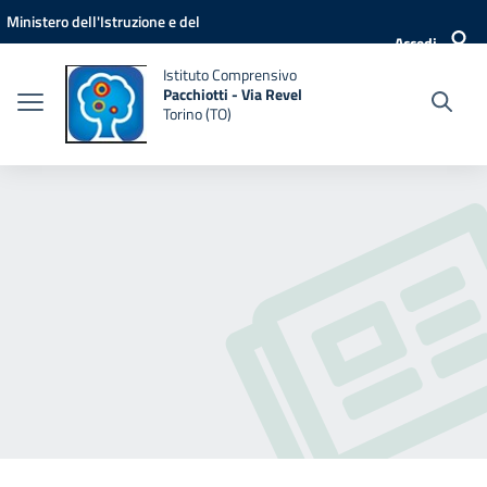
Vai ai contenuti
Vai al menu di navigazione
Vai al footer
Ministero dell'Istruzione e del
Accedi
Merito
Istituto Comprensivo
Pacchiotti - Via Revel
Torino (TO)