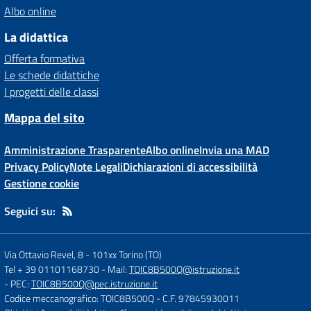
Albo online
La didattica
Offerta formativa
Le schede didattiche
I progetti delle classi
Mappa del sito
Amministrazione Trasparente
Albo online
Invia una MAD
Privacy Policy
Note Legali
Dichiarazioni di accessibilità
Gestione cookie
Seguici su:
Via Ottavio Revel, 8
-
101xx Torino (TO)
Tel + 39 01101168730
- Mail:
TOIC8B500Q@istruzione.it
- PEC:
TOIC8B500Q@pec.istruzione.it
Codice meccanografico: TOIC8B500Q
- C.F. 97845930011