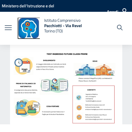
Vai ai contenuti
Vai al menu di navigazione
Vai al footer
Ministero dell'Istruzione e del
Accedi
Merito
Istituto Comprensivo
Pacchiotti - Via Revel
Torino (TO)