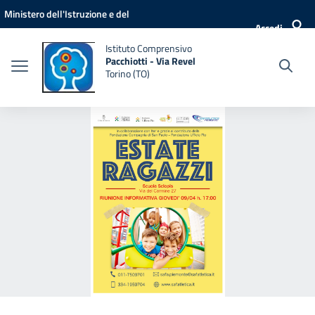
Vai ai contenuti
Vai al menu di navigazione
Vai al footer
Ministero dell'Istruzione e del
Accedi
Merito
Istituto Comprensivo
Pacchiotti - Via Revel
Torino (TO)