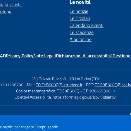
Le novità
della scuola
Le notizie
azione
Le circolari
Calendario eventi
Le scadenze
Albo online
MAD
Privacy Policy
Note Legali
Dichiarazioni di accessibilità
Gestione
Via Ottavio Revel, 8
-
101xx Torino (TO)
 01101168730
- Mail:
TOIC8B500Q@istruzione.it
- PEC:
TOIC8B500Q@pec.istr
Codice meccanografico: TOIC8B500Q
- C.F. 97845930011
Obiettivi Accessibilità:
https://form.agid.gov.it/icpvr/obiettivi
Sito w
e tecnici per erogare i propri servizi.