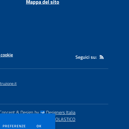
Mappa del sito
 cookie
Seguici su:
uzione.it
Concept & Design by
Designers Italia
eb realizzato con CMS
SCUOLASTICO
DEI COOKIE
PREFERENZE
OK