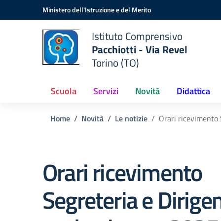
Vai ai contenuti
Vai al menu di navigazione
Vai al footer
Ministero dell'Istruzione e del Merito
Istituto Comprensivo
Pacchiotti - Via Revel
Torino (TO)
Scuola
Servizi
Novità
Didattica
Home
Novità
Le notizie
Orari ricevimento 
Orari ricevimento
Segreteria e Dirige