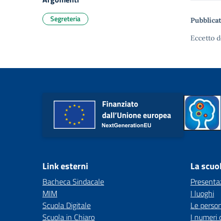
Segreteria
Pubblicat
Eccetto d
Link esterni
La scuo
Bacheca Sindacale
Presenta
MIM
I luoghi
Scuola Digitale
Le perso
Scuola in Chiaro
I numeri 