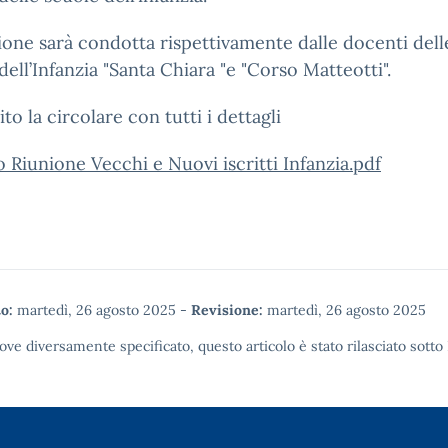
ione sarà condotta rispettivamente dalle docenti dell
dell’Infanzia "Santa Chiara "e "Corso Matteotti".
ito la circolare con tutti i dettagli
o Riunione Vecchi e Nuovi iscritti Infanzia.pdf
o:
martedì, 26 agosto 2025
-
Revisione:
martedì, 26 agosto 2025
ove diversamente specificato, questo articolo è stato rilasciato sotto