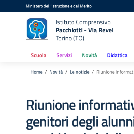
Vai ai contenuti
Vai al menu di navigazione
Vai al footer
Ministero dell'Istruzione e del Merito
Istituto Comprensivo
Pacchiotti - Via Revel
Torino (TO)
Scuola
Servizi
Novità
Didattica
Home
Novità
Le notizie
Riunione informativ
Riunione informativ
genitori degli alunn