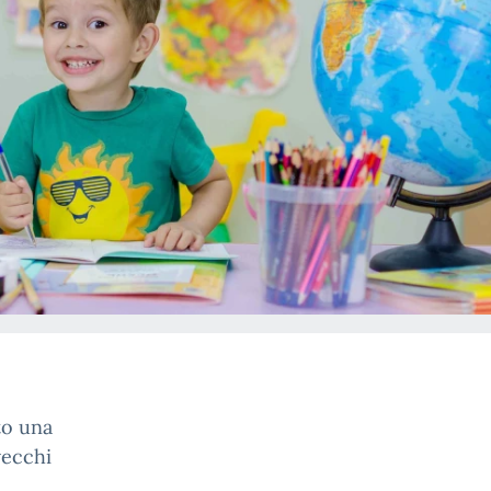
to una
vecchi