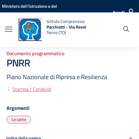
Vai ai contenuti
Vai al menu di navigazione
Vai al footer
Ministero dell'Istruzione e del
Accedi
Merito
Istituto Comprensivo
Pacchiotti - Via Revel
Torino (TO)
Documento programmatico
PNRR
Piano Nazionale di Ripresa e Resilienza
Stampa / Condividi
Argomenti
Le carte
Indice della pagina